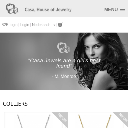
MENU
B2B login
Login
Nederlands
"Casa Jewels are a girl's best
friend"
- M. Monroe
COLLIERS