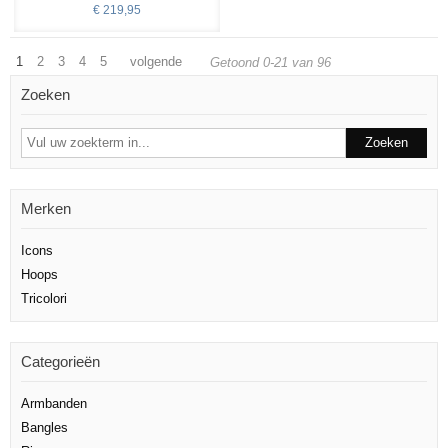
€ 219,95
1
2
3
4
5
volgende
Getoond 0-21 van 96
Zoeken
Merken
Icons
Hoops
Tricolori
Categorieën
Armbanden
Bangles