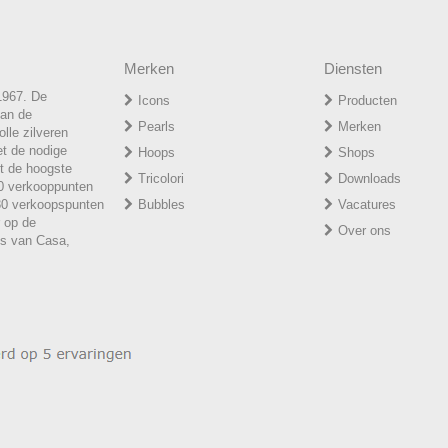
Merken
Diensten
1967. De
Icons
Producten
van de
P
earls
Merken
lle zilveren
et de nodige
H
oops
Shops
t de hoogste
T
ricolori
Downloads
50 verkooppunten
 30 verkoopspunten
Bubbles
Vacatures
r op de
Over ons
ies van Casa,