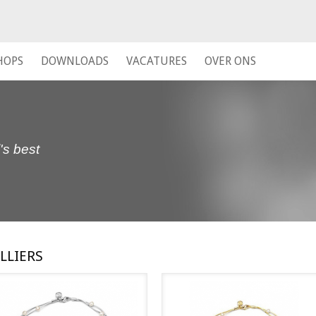
HOPS
DOWNLOADS
VACATURES
OVER ONS
's best
LLIERS