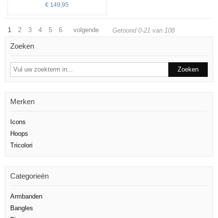
€ 149,95
1
2
3
4
5
6
volgende
Getoond 0-21 van 108
Zoeken
Merken
Icons
Hoops
Tricolori
Categorieën
Armbanden
Bangles