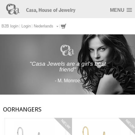
MENU
B2B login
Login
Nederlands
"Casa Jewels are a girl's best
friend"
- M. Monroe
OORHANGERS