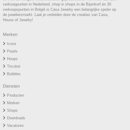
verkooppunten in Nederland, shop in shops in de Bijenkorf én 30
verkoopspunten in België is Casa Jewelry een belangrijke speler op
de juweliersmarkt. Laat je verleiden door de creaties van Casa,
House of Jewelry!
Merken
Icons
P
earls
H
oops
T
ricolori
Bubbles
Diensten
Producten
Merken
Shops
Downloads
Vacatures