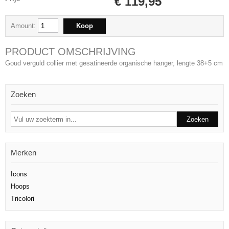
€ 119,95
Amount:
PRODUCT OMSCHRIJVING
Goud verguld collier met gesatineerde organische hanger, lengte 38+5 cm
Zoeken
Merken
Icons
Hoops
Tricolori