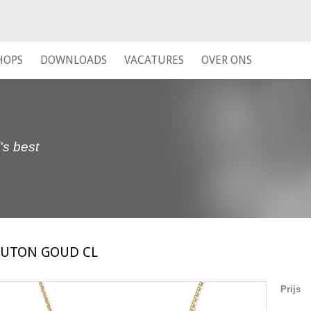
HOPS
DOWNLOADS
VACATURES
OVER ONS
's best
UTON GOUD CL
Prijs