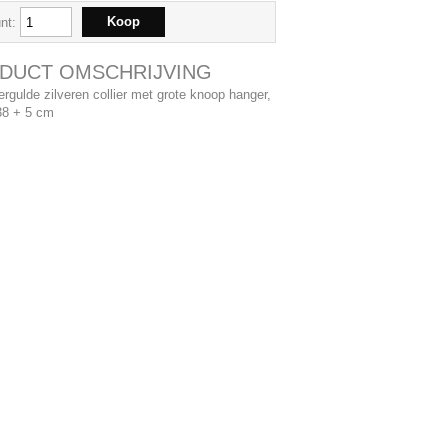
nt:
DUCT OMSCHRIJVING
rgulde zilveren collier met grote knoop hanger,
38 + 5 cm