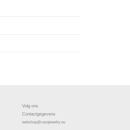
Volg ons
Contactgegevens
webshop@casajewelry.eu