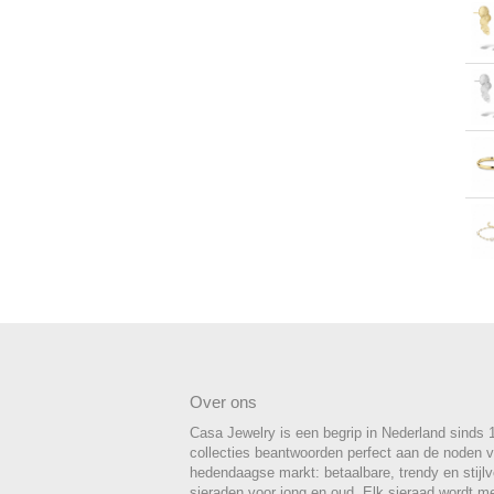
Over ons
Casa Jewelry is een begrip in Nederland sinds 
collecties beantwoorden perfect aan de noden 
hedendaagse markt: betaalbare, trendy en stijlvo
sieraden voor jong en oud. Elk sieraad wordt m