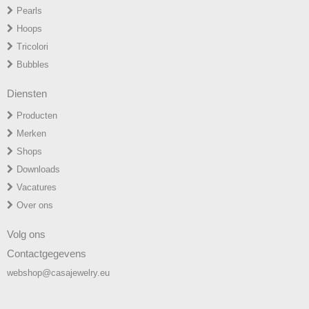
P
earls
H
oops
T
ricolori
Bubbles
Diensten
Producten
Merken
Shops
Downloads
Vacatures
Over ons
Volg ons
Contactgegevens
webshop@casajewelry.eu