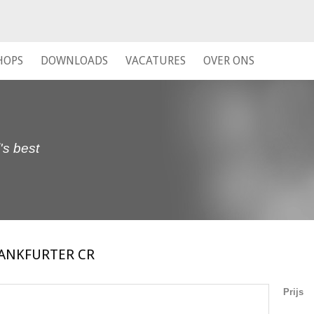
HOPS
DOWNLOADS
VACATURES
OVER ONS
's best
ANKFURTER CR
Prijs