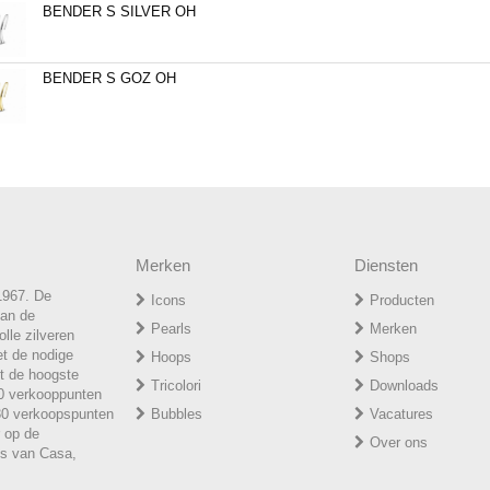
BENDER S SILVER OH
BENDER S GOZ OH
Merken
Diensten
1967. De
Icons
Producten
van de
P
earls
Merken
lle zilveren
et de nodige
H
oops
Shops
t de hoogste
T
ricolori
Downloads
50 verkooppunten
 30 verkoopspunten
Bubbles
Vacatures
r op de
Over ons
ies van Casa,