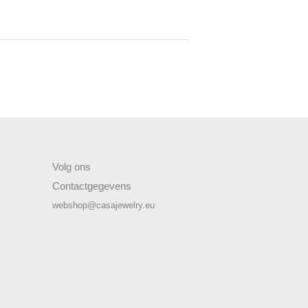
Volg ons
Contactgegevens
webshop@casajewelry.eu