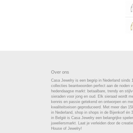
Over ons
Casa Jewelry is een begrip in Nederland sinds 
collecties beantwoorden perfect aan de noden 
hedendaagse markt: betaalbare, trendy en stijlvo
sieraden voor jong en oud. Elk sieraad wordt m
kennis en passie getekend en ontworpen en me
kwaliteitseisen geproduceerd. Met meer dan 1
in Nederland, shop in shops in de Bijenkorf én
in België is Casa Jewelry een belangrijke spele
juweliersmarkt. Laat je verleiden door de creat
House of Jewelry!