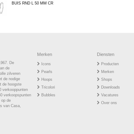
BUIS RND L 50 MM CR
Merken
Diensten
1967. De
Icons
Producten
van de
P
earls
Merken
lle zilveren
et de nodige
H
oops
Shops
t de hoogste
T
ricolori
Downloads
50 verkooppunten
 30 verkoopspunten
Bubbles
Vacatures
r op de
Over ons
ies van Casa,