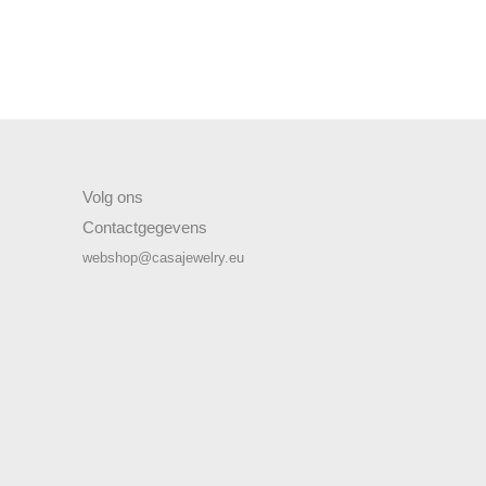
Volg ons
Contactgegevens
webshop@casajewelry.eu