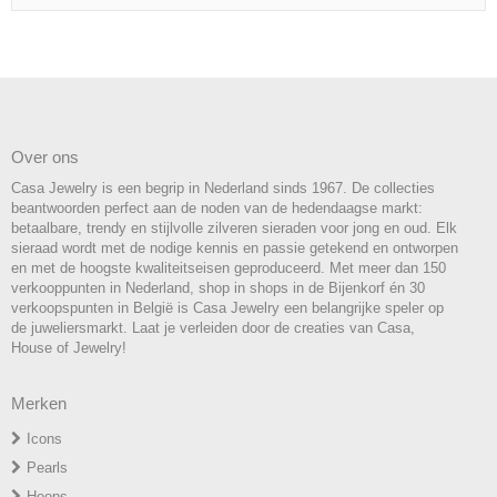
Over ons
Casa Jewelry is een begrip in Nederland sinds 1967. De collecties
beantwoorden perfect aan de noden van de hedendaagse markt:
betaalbare, trendy en stijlvolle zilveren sieraden voor jong en oud. Elk
sieraad wordt met de nodige kennis en passie getekend en ontworpen
en met de hoogste kwaliteitseisen geproduceerd. Met meer dan 150
verkooppunten in Nederland, shop in shops in de Bijenkorf én 30
verkoopspunten in België is Casa Jewelry een belangrijke speler op
de juweliersmarkt. Laat je verleiden door de creaties van Casa,
House of Jewelry!
Merken
Icons
P
earls
H
oops