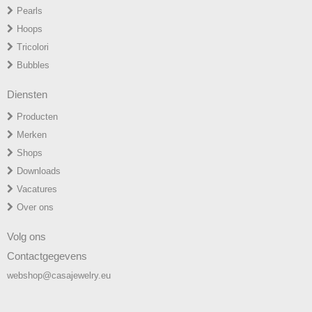
P
earls
H
oops
T
ricolori
Bubbles
Diensten
Producten
Merken
Shops
Downloads
Vacatures
Over ons
Volg ons
Contactgegevens
webshop@casajewelry.eu