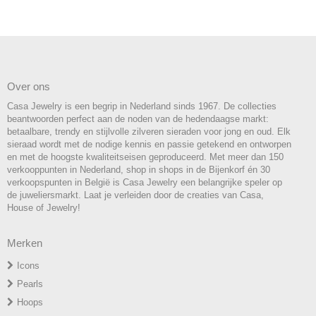
Over ons
Casa Jewelry is een begrip in Nederland sinds 1967. De collecties
beantwoorden perfect aan de noden van de hedendaagse markt:
betaalbare, trendy en stijlvolle zilveren sieraden voor jong en oud. Elk
sieraad wordt met de nodige kennis en passie getekend en ontworpen
en met de hoogste kwaliteitseisen geproduceerd. Met meer dan 150
verkooppunten in Nederland, shop in shops in de Bijenkorf én 30
verkoopspunten in België is Casa Jewelry een belangrijke speler op
de juweliersmarkt. Laat je verleiden door de creaties van Casa,
House of Jewelry!
Merken
Icons
P
earls
H
oops