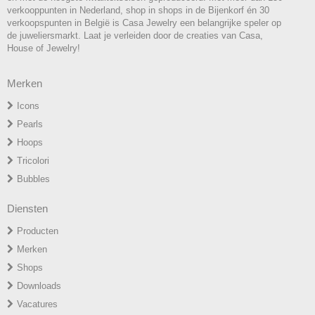
verkooppunten in Nederland, shop in shops in de Bijenkorf én 30
verkoopspunten in België is Casa Jewelry een belangrijke speler op
de juweliersmarkt. Laat je verleiden door de creaties van Casa,
House of Jewelry!
Merken
Icons
P
earls
H
oops
T
ricolori
Bubbles
Diensten
Producten
Merken
Shops
Downloads
Vacatures