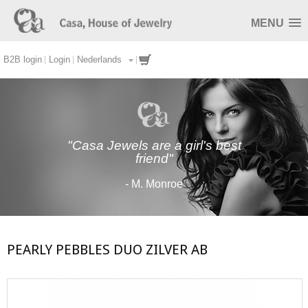
MENU
B2B login
Login
Nederlands
"Casa Jewels are a girl's best
friend"
- M. Monroe
PEARLY PEBBLES DUO ZILVER AB