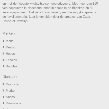
en met de hoogste kwaliteitseisen geproduceerd. Met meer dan 150
verkooppunten in Nederland, shop in shops in de Bijenkorf én 30
verkoopspunten in België is Casa Jewelry een belangrijke speler op
de juweliersmarkt. Laat je verleiden door de creaties van Casa,
House of Jewelry!
Merken
Icons
P
earls
H
oops
T
ricolori
Bubbles
Diensten
Producten
Merken
Shops
Downloads