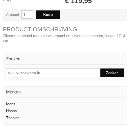
€ 119,95
Amount:
PRODUCT OMSCHRIJVING
Zilveren armband met zoetwaterparel en zilveren elementen, lengte 17+4
cm
Zoeken
Merken
Icons
Hoops
Tricolori