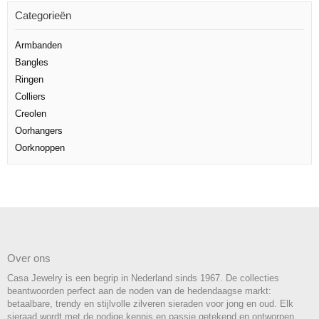
Categorieën
Armbanden
Bangles
Ringen
Colliers
Creolen
Oorhangers
Oorknoppen
Over ons
Casa Jewelry is een begrip in Nederland sinds 1967. De collecties
beantwoorden perfect aan de noden van de hedendaagse markt:
betaalbare, trendy en stijlvolle zilveren sieraden voor jong en oud. Elk
sieraad wordt met de nodige kennis en passie getekend en ontworpen