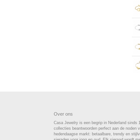
Over ons
Casa Jewelry is een begrip in Nederland sinds 
collecties beantwoorden perfect aan de noden 
hedendaagse markt: betaalbare, trendy en stijlvo
sieraden voor jong en oud. Elk sieraad wordt m