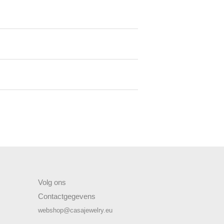
Volg ons
Contactgegevens
webshop@casajewelry.eu