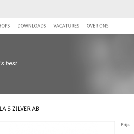
HOPS
DOWNLOADS
VACATURES
OVER ONS
's best
LA S ZILVER AB
Prijs