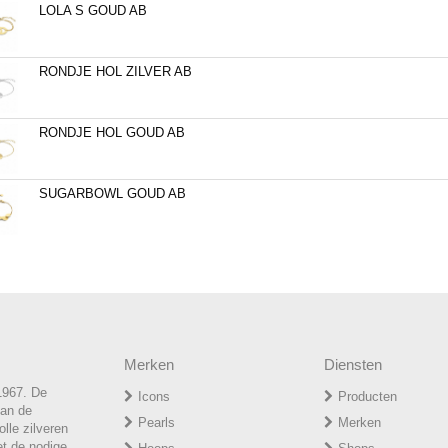
LOLA S GOUD AB
RONDJE HOL ZILVER AB
RONDJE HOL GOUD AB
SUGARBOWL GOUD AB
Merken
Diensten
1967. De
Icons
Producten
van de
P
earls
Merken
lle zilveren
et de nodige