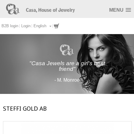
MENU
B2B login
Login
English
"Casa Jewels are a girl's best
friend"
- M. Monroe
STEFFI GOLD AB