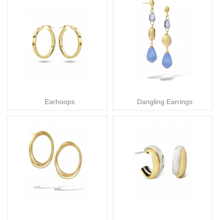
Earhoops
Dangling Earrings