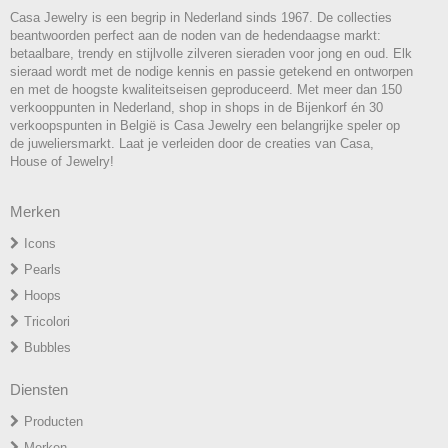
Casa Jewelry is een begrip in Nederland sinds 1967. De collecties
beantwoorden perfect aan de noden van de hedendaagse markt:
betaalbare, trendy en stijlvolle zilveren sieraden voor jong en oud. Elk
sieraad wordt met de nodige kennis en passie getekend en ontworpen
en met de hoogste kwaliteitseisen geproduceerd. Met meer dan 150
verkooppunten in Nederland, shop in shops in de Bijenkorf én 30
verkoopspunten in België is Casa Jewelry een belangrijke speler op
de juweliersmarkt. Laat je verleiden door de creaties van Casa,
House of Jewelry!
Merken
Icons
P
earls
H
oops
T
ricolori
Bubbles
Diensten
Producten
Merken