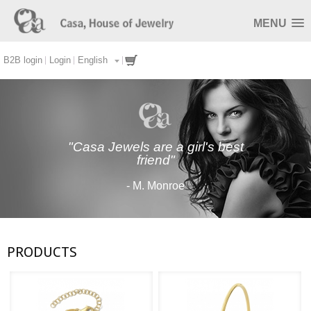
MENU
B2B login
Login
English
"Casa Jewels are a girl's best
friend"
- M. Monroe
PRODUCTS