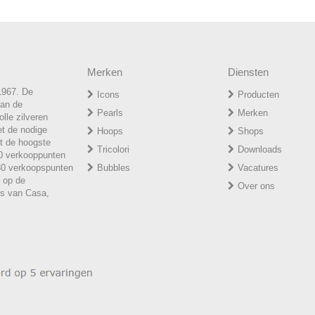
Merken
Diensten
1967. De
Icons
Producten
van de
P
earls
Merken
lle zilveren
et de nodige
H
oops
Shops
t de hoogste
T
ricolori
Downloads
50 verkooppunten
 30 verkoopspunten
Bubbles
Vacatures
r op de
Over ons
ies van Casa,